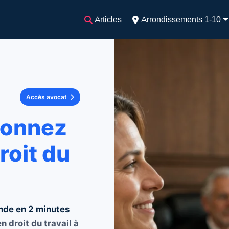
Articles
Arrondissements 1-10
Accès avocat
ionnez
roit du
nde en 2 minutes
n droit du travail à