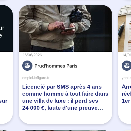
16/06/2026
14/0
Prud'hommes Paris
emploi.lefigaro.fr
yaaka
Licencié par SMS après 4 ans
Arr
comme homme à tout faire dans
rée
sur
une villa de luxe : il perd ses
1er
24 000 €, faute d'une preuve
bien précise